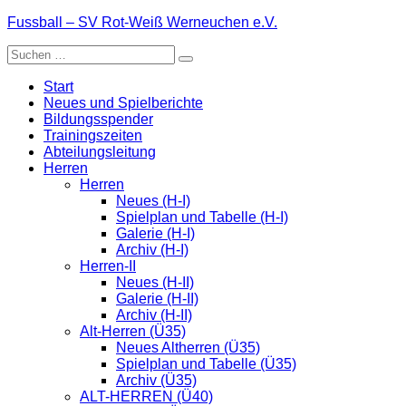
Zum
Fussball – SV Rot-Weiß Werneuchen e.V.
Inhalt
Suche
springen
nach:
Start
Neues und Spielberichte
Bildungsspender
Trainingszeiten
Abteilungsleitung
Herren
Herren
Neues (H-I)
Spielplan und Tabelle (H-I)
Galerie (H-I)
Archiv (H-I)
Herren-II
Neues (H-II)
Galerie (H-II)
Archiv (H-II)
Alt-Herren (Ü35)
Neues Altherren (Ü35)
Spielplan und Tabelle (Ü35)
Archiv (Ü35)
ALT-HERREN (Ü40)