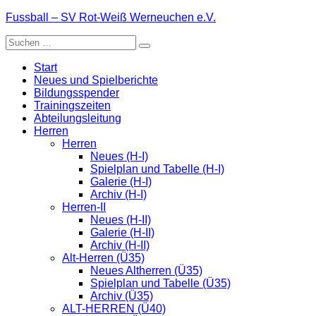
Zum
Fussball – SV Rot-Weiß Werneuchen e.V.
Inhalt
Suche
springen
nach:
Start
Neues und Spielberichte
Bildungsspender
Trainingszeiten
Abteilungsleitung
Herren
Herren
Neues (H-I)
Spielplan und Tabelle (H-I)
Galerie (H-I)
Archiv (H-I)
Herren-II
Neues (H-II)
Galerie (H-II)
Archiv (H-II)
Alt-Herren (Ü35)
Neues Altherren (Ü35)
Spielplan und Tabelle (Ü35)
Archiv (Ü35)
ALT-HERREN (Ü40)