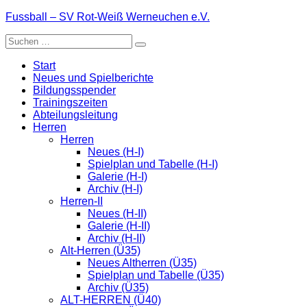
Zum
Fussball – SV Rot-Weiß Werneuchen e.V.
Inhalt
Suche
springen
nach:
Start
Neues und Spielberichte
Bildungsspender
Trainingszeiten
Abteilungsleitung
Herren
Herren
Neues (H-I)
Spielplan und Tabelle (H-I)
Galerie (H-I)
Archiv (H-I)
Herren-II
Neues (H-II)
Galerie (H-II)
Archiv (H-II)
Alt-Herren (Ü35)
Neues Altherren (Ü35)
Spielplan und Tabelle (Ü35)
Archiv (Ü35)
ALT-HERREN (Ü40)