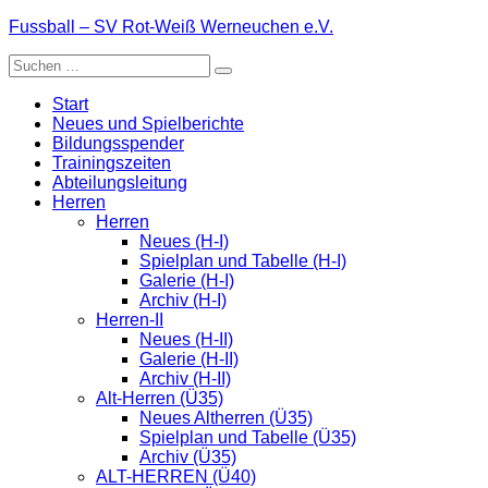
Zum
Fussball – SV Rot-Weiß Werneuchen e.V.
Inhalt
Suche
springen
nach:
Start
Neues und Spielberichte
Bildungsspender
Trainingszeiten
Abteilungsleitung
Herren
Herren
Neues (H-I)
Spielplan und Tabelle (H-I)
Galerie (H-I)
Archiv (H-I)
Herren-II
Neues (H-II)
Galerie (H-II)
Archiv (H-II)
Alt-Herren (Ü35)
Neues Altherren (Ü35)
Spielplan und Tabelle (Ü35)
Archiv (Ü35)
ALT-HERREN (Ü40)