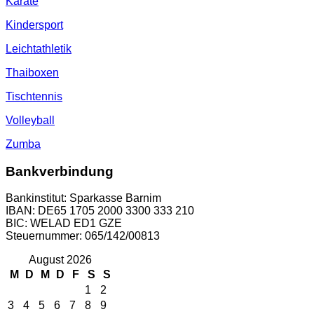
Karate
Kindersport
Leichtathletik
Thaiboxen
Tischtennis
Volleyball
Zumba
Bankverbindung
Bankinstitut: Sparkasse Barnim
IBAN: DE65 1705 2000 3300 333 210
BIC: WELAD ED1 GZE
Steuernummer: 065/142/00813
August 2026
M
D
M
D
F
S
S
1
2
3
4
5
6
7
8
9