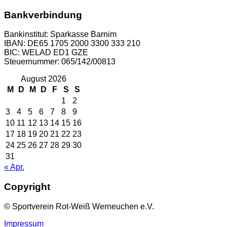
Bankverbindung
Bankinstitut: Sparkasse Barnim
IBAN: DE65 1705 2000 3300 333 210
BIC: WELAD ED1 GZE
Steuernummer: 065/142/00813
August 2026
M
D
M
D
F
S
S
1
2
3
4
5
6
7
8
9
10
11
12
13
14
15
16
17
18
19
20
21
22
23
24
25
26
27
28
29
30
31
« Apr.
Copyright
© Sportverein Rot-Weiß Werneuchen e.V.
Impressum