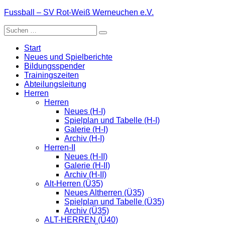
Zum
Fussball – SV Rot-Weiß Werneuchen e.V.
Inhalt
Suche
springen
nach:
Start
Neues und Spielberichte
Bildungsspender
Trainingszeiten
Abteilungsleitung
Herren
Herren
Neues (H-I)
Spielplan und Tabelle (H-I)
Galerie (H-I)
Archiv (H-I)
Herren-II
Neues (H-II)
Galerie (H-II)
Archiv (H-II)
Alt-Herren (Ü35)
Neues Altherren (Ü35)
Spielplan und Tabelle (Ü35)
Archiv (Ü35)
ALT-HERREN (Ü40)