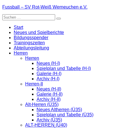
Zum
Fussball – SV Rot-Weiß Werneuchen e.V.
Inhalt
Suche
springen
nach:
Start
Neues und Spielberichte
Bildungsspender
Trainingszeiten
Abteilungsleitung
Herren
Herren
Neues (H-I)
Spielplan und Tabelle (H-I)
Galerie (H-I)
Archiv (H-I)
Herren-II
Neues (H-II)
Galerie (H-II)
Archiv (H-II)
Alt-Herren (Ü35)
Neues Altherren (Ü35)
Spielplan und Tabelle (Ü35)
Archiv (Ü35)
ALT-HERREN (Ü40)