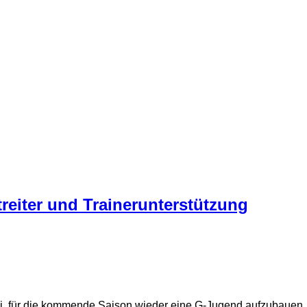
reiter und Trainerunterstützung
ei, für die kommende Saison wieder eine G-Jugend aufzubauen.