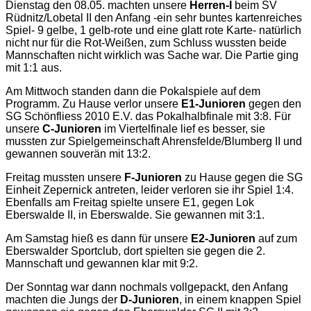
Dienstag den 08.05. machten unsere
Herren-I
beim SV
Rüdnitz/Lobetal II den Anfang -ein sehr buntes kartenreiches
Spiel- 9 gelbe, 1 gelb-rote und eine glatt rote Karte- natürlich
nicht nur für die Rot-Weißen, zum Schluss wussten beide
Mannschaften nicht wirklich was Sache war. Die Partie ging
mit 1:1 aus.
Am Mittwoch standen dann die Pokalspiele auf dem
Programm. Zu Hause verlor unsere
E1-Junioren
gegen den
SG Schönfliess 2010 E.V. das Pokalhalbfinale mit 3:8. Für
unsere
C-Junioren
im Viertelfinale lief es besser, sie
mussten zur Spielgemeinschaft Ahrensfelde/Blumberg II und
gewannen souverän mit 13:2.
Freitag mussten unsere
F-Junioren
zu Hause gegen die SG
Einheit Zepernick antreten, leider verloren sie ihr Spiel 1:4.
Ebenfalls am Freitag spielte unsere E1, gegen Lok
Eberswalde II, in Eberswalde. Sie gewannen mit 3:1.
Am Samstag hieß es dann für unsere
E2-Junioren
auf zum
Eberswalder Sportclub, dort spielten sie gegen die 2.
Mannschaft und gewannen klar mit 9:2.
Der Sonntag war dann nochmals vollgepackt, den Anfang
machten die Jungs der
D-Junioren
, in einem knappen Spiel