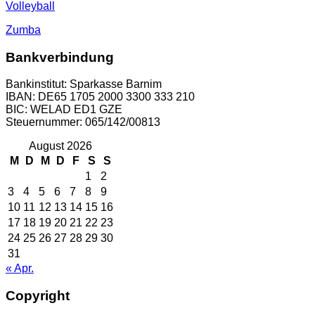
Volleyball
Zumba
Bankverbindung
Bankinstitut: Sparkasse Barnim
IBAN: DE65 1705 2000 3300 333 210
BIC: WELAD ED1 GZE
Steuernummer: 065/142/00813
August 2026
M
D
M
D
F
S
S
1
2
3
4
5
6
7
8
9
10
11
12
13
14
15
16
17
18
19
20
21
22
23
24
25
26
27
28
29
30
31
« Apr.
Copyright