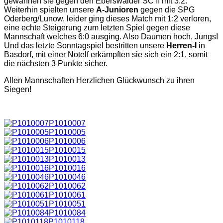
gewannen sie gegen den Eberswalder SC II mit 3:2.
Weiterhin spielten unsere
A-Junioren
gegen die SPG
Oderberg/Lunow, leider ging dieses Match mit 1:2 verloren,
eine echte Steigerung zum letzten Spiel gegen diese
Mannschaft welches 6:0 ausging. Also Daumen hoch, Jungs!
Und das letzte Sonntagspiel bestritten unsere
Herren-I
in
Basdorf, mit einer Notelf erkämpften sie sich ein 2:1, somit
die nächsten 3 Punkte sicher.
Allen Mannschaften Herzlichen Glückwunsch zu ihren
Siegen!
P1010007
P1010005
P1010006
P1010015
P1010013
P1010016
P1010046
P1010062
P1010061
P1010051
P1010084
P1010118