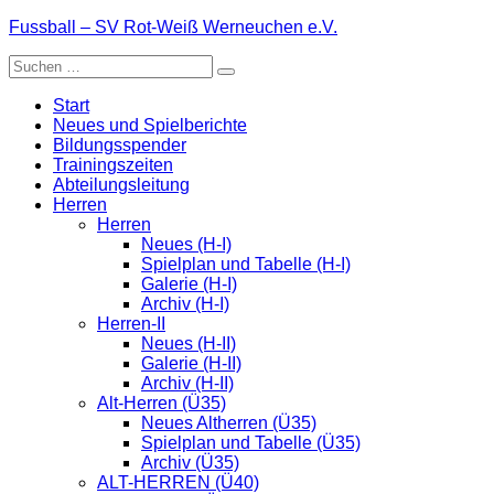
Zum
Fussball – SV Rot-Weiß Werneuchen e.V.
Inhalt
Suche
springen
nach:
Start
Neues und Spielberichte
Bildungsspender
Trainingszeiten
Abteilungsleitung
Herren
Herren
Neues (H-I)
Spielplan und Tabelle (H-I)
Galerie (H-I)
Archiv (H-I)
Herren-II
Neues (H-II)
Galerie (H-II)
Archiv (H-II)
Alt-Herren (Ü35)
Neues Altherren (Ü35)
Spielplan und Tabelle (Ü35)
Archiv (Ü35)
ALT-HERREN (Ü40)