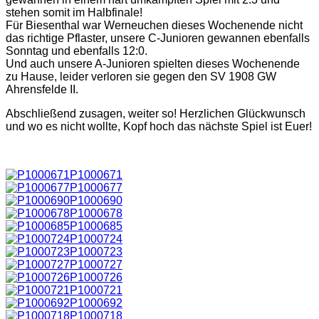
stehen somit im Halbfinale!
Für Biesenthal war Werneuchen dieses Wochenende nicht
das richtige Pflaster, unsere C-Junioren gewannen ebenfalls
Sonntag und ebenfalls 12:0.
Und auch unsere A-Junioren spielten dieses Wochenende
zu Hause, leider verloren sie gegen den SV 1908 GW
Ahrensfelde II.
Abschließend zusagen, weiter so! Herzlichen Glückwunsch
und wo es nicht wollte, Kopf hoch das nächste Spiel ist Euer!
P1000671
P1000677
P1000690
P1000678
P1000685
P1000724
P1000723
P1000727
P1000726
P1000721
P1000692
P1000718