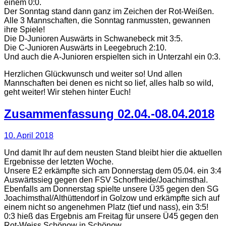
einem 0:0.
Der Sonntag stand dann ganz im Zeichen der Rot-Weißen.
Alle 3 Mannschaften, die Sonntag ranmussten, gewannen
ihre Spiele!
Die D-Junioren Auswärts in Schwanebeck mit 3:5.
Die C-Junioren Auswärts in Leegebruch 2:10.
Und auch die A-Junioren erspielten sich in Unterzahl ein 0:3.
Herzlichen Glückwunsch und weiter so! Und allen
Mannschaften bei denen es nicht so lief, alles halb so wild,
geht weiter! Wir stehen hinter Euch!
Zusammenfassung 02.04.-08.04.2018
10. April 2018
Und damit Ihr auf dem neusten Stand bleibt hier die aktuellen
Ergebnisse der letzten Woche.
Unsere E2 erkämpfte sich am Donnerstag dem 05.04. ein 3:4
Auswärtssieg gegen den FSV Schorfheide/Joachimsthal.
Ebenfalls am Donnerstag spielte unsere Ü35 gegen den SG
Joachimsthal/Althüttendorf in Golzow und erkämpfte sich auf
einem nicht so angenehmen Platz (tief und nass), ein 3:5!
0:3 hieß das Ergebnis am Freitag für unsere Ü45 gegen den
Rot-Weiss Schönow in Schönow.