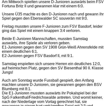
Am Mittwoch spielten unsere D-Junioren auswärts beim FSV
Fortuna Britz II und gewannen klar mit einem 6:0.
Unsere Ü35 machte es den D-Junioren nach und gewann ihr
Spiel gegen den Eberswalder SC souverän mit 9:0.
Freitag mussten unsere F-Junioren zum FSV Basdorf, leider
ging das Spiel mit einem knappen 3:4 verloren.
Beide E-Junioren Mannschaften, mussten Samstag
auswärts, ihre Spiele als verloren geben.
E1-Junioren gegen den SV 1908 Grün-Weiß Ahrensfelde mit
einem deutlichen 6:1.
E2-Junioren gegen FSV Basdorf II, mit 9:1.
Samstag erspielten sich unsere Herren ein deutliches 12:0,
auf heimischen Platz, gegen den SV Biesenthal 90 II. Klasse
Jungs!
Auch am Sonntag wurde Fussball gespielt, den Anfang
machten unsere D-Junioren, sie gewannen gegen den BSV
Blumberg mit 8:1.
Die E1-Junioren mussten auswärts ihr Pokalspiel bei der
SpG Falkenthal/Friedrichswalde antreten. Und womit keiner,
nach der Niederlage vom Vortag gerechnet hat, sie
gewannen in einem hart umkämpften Spiel mit 2:3 und