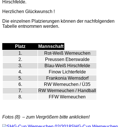
Hirschfelde.
Herzlichen Glückwunsch !
Die einzelnen Platzierungen können der nachfolgenden
Tabelle entnommen werden.
Platz
Mannschaft
1.
Rot-Weiß Werneuchen
2.
Preussen Eberswalde
3.
Blau-Weiß Hirschfelde
4.
Finow Lichterfelde
5.
Frankonia Wernsdorf
6.
RW Werneuchen / Ü35
7.
RW Werrneuchen / Handball
8.
FFW Werneuchen
Fotos (8) – zum Vergrößern bitte anklicken!
SHG-Cup Werneuchen