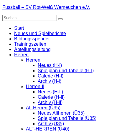
Zum
Fussball – SV Rot-Weiß Werneuchen e.V.
Inhalt
Suche
springen
nach:
Start
Neues und Spielberichte
Bildungsspender
Trainingszeiten
Abteilungsleitung
Herren
Herren
Neues (H-I)
Spielplan und Tabelle (H-I)
Galerie (H-I)
Archiv (H-I)
Herren-II
Neues (H-II)
Galerie (H-II)
Archiv (H-II)
Alt-Herren (Ü35)
Neues Altherren (Ü35)
Spielplan und Tabelle (Ü35)
Archiv (Ü35)
ALT-HERREN (Ü40)