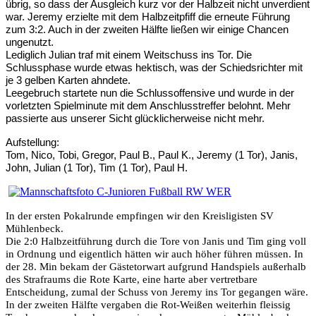
übrig, so dass der Ausgleich kurz vor der Halbzeit nicht unverdient
war. Jeremy erzielte mit dem Halbzeitpfiff die erneute Führung
zum 3:2. Auch in der zweiten Hälfte ließen wir einige Chancen
ungenutzt.
Lediglich Julian traf mit einem Weitschuss ins Tor. Die
Schlussphase wurde etwas hektisch, was der Schiedsrichter mit
je 3 gelben Karten ahndete.
Leegebruch startete nun die Schlussoffensive und wurde in der
vorletzten Spielminute mit dem Anschlusstreffer belohnt. Mehr
passierte aus unserer Sicht glücklicherweise nicht mehr.
Aufstellung:
Tom, Nico, Tobi, Gregor, Paul B., Paul K., Jeremy (1 Tor), Janis,
John, Julian (1 Tor), Tim (1 Tor), Paul H.
In der ersten Pokalrunde empfingen wir den Kreisligisten SV
Mühlenbeck.
Die 2:0 Halbzeitführung durch die Tore von Janis und Tim ging voll
in Ordnung und eigentlich hätten wir auch höher führen müssen. In
der 28. Min bekam der Gästetorwart aufgrund Handspiels außerhalb
des Strafraums die Rote Karte, eine harte aber vertretbare
Entscheidung, zumal der Schuss von Jeremy ins Tor gegangen wäre.
In der zweiten Hälfte vergaben die Rot-Weißen weiterhin fleissig