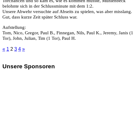
Torchancen und so kam es, wie es kommen musste, Mühlenbeck
belohnte sich in der Schlussminute mit dem 1:2.
Unsere Abwehr versuchte auf Abseits zu spielen, was aber misslang.
Gut, dass kurze Zeit später Schluss war.
Aufstellung:
Tom, Nico, Gregor, Paul B., Finnegan, Nils, Paul K., Jeremy, Janis (1
Tor), John, Julian, Tim (1 Tor), Paul H.
«
1
2
3
4
»
Unsere Sponsoren