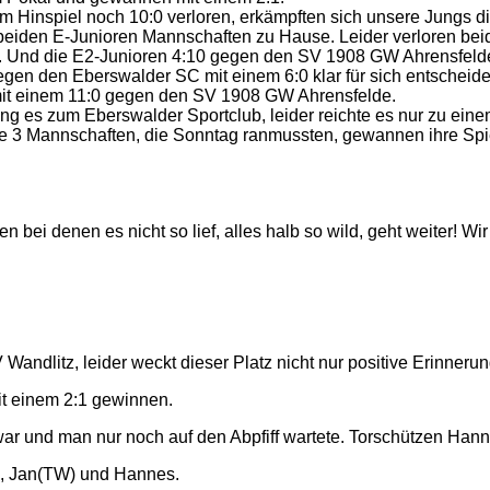
m Hinspiel noch 10:0 verloren, erkämpften sich unsere Jungs di
ere beiden E-Junioren Mannschaften zu Hause. Leider verloren bei
1. Und die E2-Junioren 4:10 gegen den SV 1908 GW Ahrensfelde 
gegen den Eberswalder SC mit einem 6:0 klar für sich entscheid
it einem 11:0 gegen den SV 1908 GW Ahrensfelde.
ng es zum Eberswalder Sportclub, leider reichte es nur zu eine
e 3 Mannschaften, die Sonntag ranmussten, gewannen ihre Spi
ei denen es nicht so lief, alles halb so wild, geht weiter! Wir
andlitz, leider weckt dieser Platz nicht nur positive Erinneru
it einem 2:1 gewinnen.
war und man nur noch auf den Abpfiff wartete. Torschützen Han
ic, Jan(TW) und Hannes.