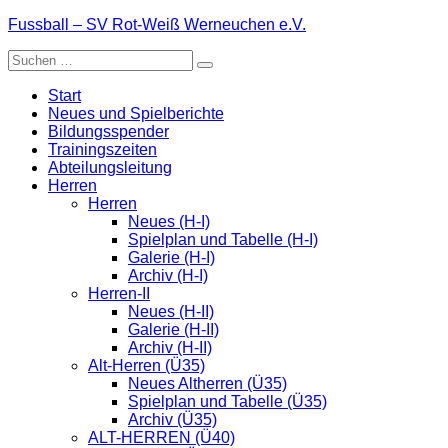
Zum
Fussball – SV Rot-Weiß Werneuchen e.V.
Inhalt
Suche
springen
nach:
Start
Neues und Spielberichte
Bildungsspender
Trainingszeiten
Abteilungsleitung
Herren
Herren
Neues (H-I)
Spielplan und Tabelle (H-I)
Galerie (H-I)
Archiv (H-I)
Herren-II
Neues (H-II)
Galerie (H-II)
Archiv (H-II)
Alt-Herren (Ü35)
Neues Altherren (Ü35)
Spielplan und Tabelle (Ü35)
Archiv (Ü35)
ALT-HERREN (Ü40)