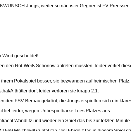
GLÜCKWUNSCH Jungs, weiter so nächster Gegner ist FV Preusse
en Wind geschuldet!
 den Rot-Weiß Schönow antreten mussten, leider verlief diese
 ihrem Pokalspiel besser, sie bezwangen auf heimischen Platz, 
l/Althüttendorf, leider verloren sie knapp 2:1.
n den FSV Bernau gekrönt, die Jungs erspielten sich ein klares
fiel leider, wegen Unbespielbarkeit des Platzes aus.
acht Wandlitz und wieder ein Spiel das bis zur letzten Minute
69 Melchow/Grüntal ran, viel Ehrgeiz lag in diesem Spiel da 