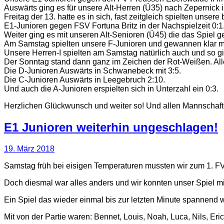
Auswärts ging es für unsere Alt-Herren (Ü35) nach Zepernick i
Freitag der 13. hatte es in sich, fast zeitgleich spielten uns
E1-Junioren gegen FSV Fortuna Britz in der Nachspielzeit 0:
Weiter ging es mit unseren Alt-Senioren (Ü45) die das Spiel 
Am Samstag spielten unsere F-Junioren und gewannen klar m
Unsere Herren-I spielten am Samstag natürlich auch und so gi
Der Sonntag stand dann ganz im Zeichen der Rot-Weißen. All
Die D-Junioren Auswärts in Schwanebeck mit 3:5.
Die C-Junioren Auswärts in Leegebruch 2:10.
Und auch die A-Junioren erspielten sich in Unterzahl ein 0:3.
Herzlichen Glückwunsch und weiter so! Und allen Mannschaften b
E1 Junioren weiterhin ungeschlagen!
19. März 2018
Samstag früh bei eisigen Temperaturen mussten wir zum 1. FV W
Doch diesmal war alles anders und wir konnten unser Spiel m
Ein Spiel das wieder einmal bis zur letzten Minute spannend 
Mit von der Partie waren: Bennet, Louis, Noah, Luca, Nils, Er