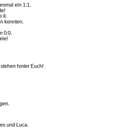
esmal ein 1:1.
de!
II.
en konnten.
m 0:0.
ele!
 stehen hinter Euch!
ngen.
nes und Luca.