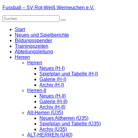
Zum
Fussball – SV Rot-Weiß Werneuchen e.V.
Inhalt
Suche
springen
nach:
Start
Neues und Spielberichte
Bildungsspender
Trainingszeiten
Abteilungsleitung
Herren
Herren
Neues (H-I)
Spielplan und Tabelle (H-I)
Galerie (H-I)
Archiv (H-I)
Herren-II
Neues (H-II)
Galerie (H-II)
Archiv (H-II)
Alt-Herren (Ü35)
Neues Altherren (Ü35)
Spielplan und Tabelle (Ü35)
Archiv (Ü35)
ALT-HERREN (Ü40)