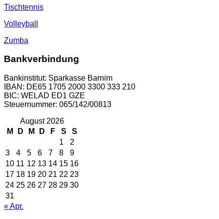
Tischtennis
Volleyball
Zumba
Bankverbindung
Bankinstitut: Sparkasse Barnim
IBAN: DE65 1705 2000 3300 333 210
BIC: WELAD ED1 GZE
Steuernummer: 065/142/00813
August 2026
M
D
M
D
F
S
S
1
2
3
4
5
6
7
8
9
10
11
12
13
14
15
16
17
18
19
20
21
22
23
24
25
26
27
28
29
30
31
« Apr.