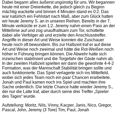
Dabei begann alles äußerst ungünstig für uns. Wir begannen
heute mit einer Dreierkette, die jedoch gleich zu Beginn
mächtig wackelte und binnen 4 Minuten stand es 0:2. Das
war natürlich ein Fehlstart nach Maß, aber zum Glück hatten
wir heute Jeremy S. an in unseren Reihen. Bereits in der 7.
Minute verkürzte er zum 1:2. Jeremy nahm einen Pass an der
Mittellinie auf und zog unaufhaltsam zum Tor, schüttelte
dabei alle Verfolger ab und erzielte den Anschlusstreffer.
Angriffe in dieser Art und Weise konnten die Zuschauer
heute noch oft bewundern. Bis zur Halbzeit traf er auf diese
Art und Weise noch zweimal und hätte die Rot-Weißen noch
höher in Führung bringen können. Die Abwehr hatte sich
inzwischen stabilisiert und die Torgefahr der Gäste nahm ab.
In der zweiten Halbzeit spielten wir dann die gewohnte 4-4-2
Formation, was der Mannschaft Stabilität bringen sollte und
auch funktionierte. Das Spiel verlagerte sich ins Mittelfeld,
wobei sich jedes Team noch ein paar Chancen erarbeitete.
Jonah und Paul kamen noch ins Spiel und machten ihre
Sache ordentlich. Die letzte Chance hatte wieder Jeremy S.,
der nur die Latte traf, aber durch seine drei Treffer „Spieler
des Tages“ wurde.
Aufstellung: Moritz, Nils, Vinny, Kacper, Janis, Nico, Gregor,
Pascal, John, Jeremy (3 Tore) Tim, Paul, Jonah