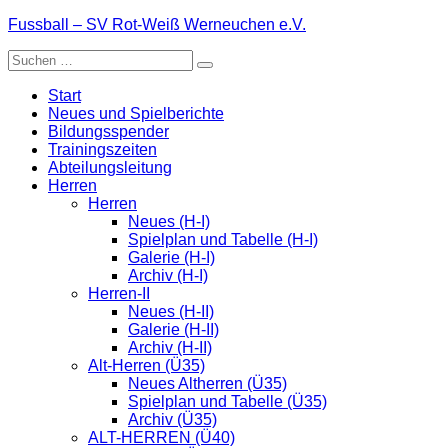
Zum
Fussball – SV Rot-Weiß Werneuchen e.V.
Inhalt
Suche
springen
nach:
Start
Neues und Spielberichte
Bildungsspender
Trainingszeiten
Abteilungsleitung
Herren
Herren
Neues (H-I)
Spielplan und Tabelle (H-I)
Galerie (H-I)
Archiv (H-I)
Herren-II
Neues (H-II)
Galerie (H-II)
Archiv (H-II)
Alt-Herren (Ü35)
Neues Altherren (Ü35)
Spielplan und Tabelle (Ü35)
Archiv (Ü35)
ALT-HERREN (Ü40)