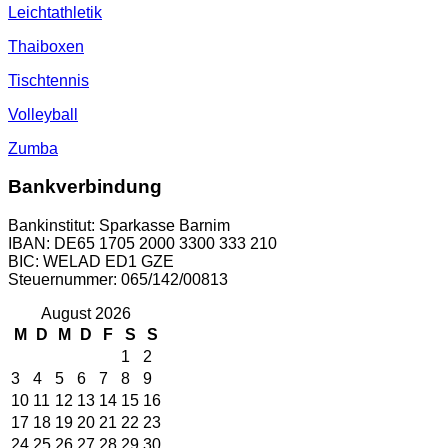
Leichtathletik
Thaiboxen
Tischtennis
Volleyball
Zumba
Bankverbindung
Bankinstitut: Sparkasse Barnim
IBAN: DE65 1705 2000 3300 333 210
BIC: WELAD ED1 GZE
Steuernummer: 065/142/00813
August 2026
M
D
M
D
F
S
S
1
2
3
4
5
6
7
8
9
10
11
12
13
14
15
16
17
18
19
20
21
22
23
24
25
26
27
28
29
30