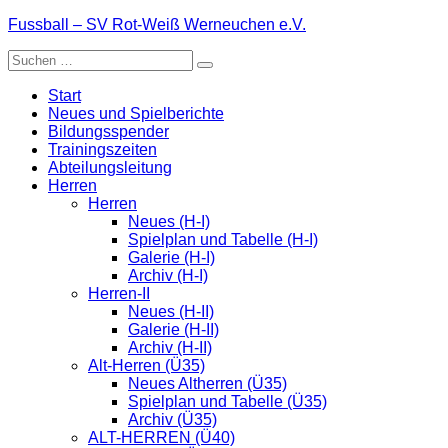
Zum
Fussball – SV Rot-Weiß Werneuchen e.V.
Inhalt
Suche
springen
nach:
Start
Neues und Spielberichte
Bildungsspender
Trainingszeiten
Abteilungsleitung
Herren
Herren
Neues (H-I)
Spielplan und Tabelle (H-I)
Galerie (H-I)
Archiv (H-I)
Herren-II
Neues (H-II)
Galerie (H-II)
Archiv (H-II)
Alt-Herren (Ü35)
Neues Altherren (Ü35)
Spielplan und Tabelle (Ü35)
Archiv (Ü35)
ALT-HERREN (Ü40)