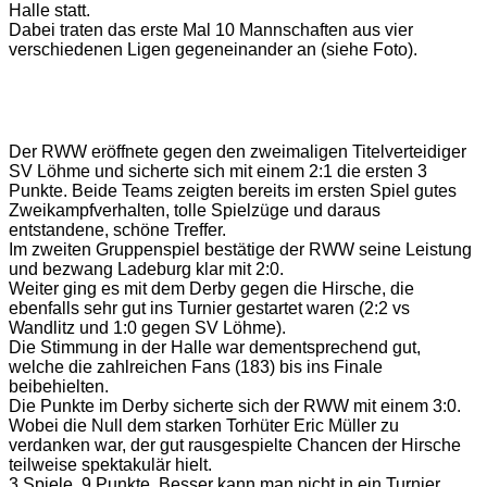
Halle statt.
Dabei traten das erste Mal 10 Mannschaften aus vier
verschiedenen Ligen gegeneinander an (siehe Foto).
Der RWW eröffnete gegen den zweimaligen Titelverteidiger
SV Löhme und sicherte sich mit einem 2:1 die ersten 3
Punkte. Beide Teams zeigten bereits im ersten Spiel gutes
Zweikampfverhalten, tolle Spielzüge und daraus
entstandene, schöne Treffer.
Im zweiten Gruppenspiel bestätige der RWW seine Leistung
und bezwang Ladeburg klar mit 2:0.
Weiter ging es mit dem Derby gegen die Hirsche, die
ebenfalls sehr gut ins Turnier gestartet waren (2:2 vs
Wandlitz und 1:0 gegen SV Löhme).
Die Stimmung in der Halle war dementsprechend gut,
welche die zahlreichen Fans (183) bis ins Finale
beibehielten.
Die Punkte im Derby sicherte sich der RWW mit einem 3:0.
Wobei die Null dem starken Torhüter Eric Müller zu
verdanken war, der gut rausgespielte Chancen der Hirsche
teilweise spektakulär hielt.
3 Spiele, 9 Punkte. Besser kann man nicht in ein Turnier