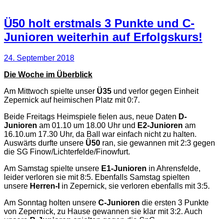
Ü50 holt erstmals 3 Punkte und C-
Junioren weiterhin auf Erfolgskurs!
24. September 2018
Die Woche im Überblick
Am Mittwoch spielte unser
Ü35
und verlor gegen Einheit
Zepernick auf heimischen Platz mit 0:7.
Beide Freitags Heimspiele fielen aus, neue Daten
D-
Junioren
am 01.10 um 18.00 Uhr und
E2-Junioren
am
16.10.um 17.30 Uhr, da Ball war einfach nicht zu halten.
Auswärts durfte unsere
Ü50
ran, sie gewannen mit 2:3 gegen
die SG Finow/Lichterfelde/Finowfurt.
Am Samstag spielte unsere
E1-Junioren
in Ahrensfelde,
leider verloren sie mit 8:5. Ebenfalls Samstag spielten
unsere
Herren-I
in Zepernick, sie verloren ebenfalls mit 3:5.
Am Sonntag holten unsere
C-Junioren
die ersten 3 Punkte
von Zepernick, zu Hause gewannen sie klar mit 3:2. Auch