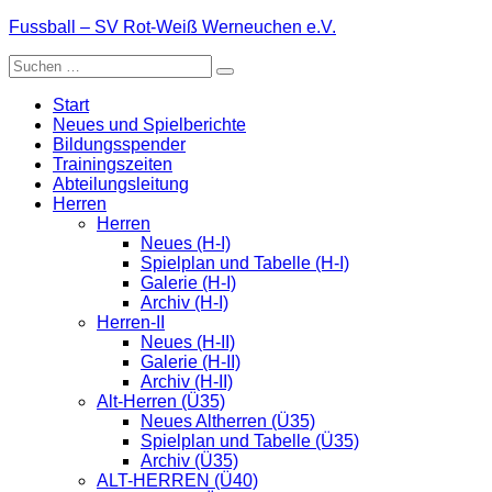
Zum
Fussball – SV Rot-Weiß Werneuchen e.V.
Inhalt
Suche
springen
nach:
Start
Neues und Spielberichte
Bildungsspender
Trainingszeiten
Abteilungsleitung
Herren
Herren
Neues (H-I)
Spielplan und Tabelle (H-I)
Galerie (H-I)
Archiv (H-I)
Herren-II
Neues (H-II)
Galerie (H-II)
Archiv (H-II)
Alt-Herren (Ü35)
Neues Altherren (Ü35)
Spielplan und Tabelle (Ü35)
Archiv (Ü35)
ALT-HERREN (Ü40)