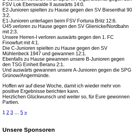
FSV Lok Eberswalde II auswärts 14:0.
E2-Junioren spielten zu Hause gegen den SV Biesenthal 90
3:2.
E1-Junioren unterlagen beim FSV Fortuna Britz 12:6.
Ü45 verloren zu Hause gegen den SV Glienicke/Nordbahn
mit 2:3.
Unsere Herren-I verloren auswärts gegen den 1. FC
Finowfurt mit 4:1.
Die C-Junioren spielten zu Hause gegen den SV
Mühlenbeck 1947 und gewannen 12:1.
Ebenfalls zu Hause gewannen unsere B-Junioren gegen
den TSG Einheit Beranu 2:1.
Und auswärts gewannen unsere A-Junioren gegen die SPG
Grünow/Angermünde.
Hoffen wir auf diese Woche, damit ich wieder mehr von
positive Ergebnisse berichten kann.
Herzlichen Glückwunsch und weiter so, für Eure gewonnen
Partien.
1
2
3
…
5
»
Unsere Sponsoren