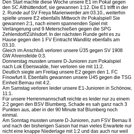
Den Start machte diese Woche unsere E1 im Pokal gegen
den SC Althüttendorf, sie gewannen 1:12. Die E1 trifft in der
2. Runde auf SV Freya Marienwerder am 03.10., weiterhin
spielte unsere E2 ebenfalls Mittwoch ihr Pokalspiel! Sie
gewannen 2:1, nach einem spannenden Spiel mit
Verlängerung und 9 Meterschießen gegen die SPG
Zehlendorf/Zühlsdorf. In der nächsten Runde geht es zu
Hause gegen den 1 FV Eintracht Wandlitz ebenfalls am
03.10.
Gleich im Anschluß verloren unsere Ü35 gegen SV 1908
GW Ahrensfelde 0:3.
Donnerstag mussten unsere D-Junioren zum Pokalspiel
nach Lok Eberswalde, hier verloren sie mit 11:2.
Deutlich siegte am Freitag unsere E2 gegen den 1. FC
Finowfurt II. Ebenfalls gewannen unsere Ü45 gegen die TSG
Einheit Bernau mit 4:2.
Am Samstag verloren leider unsere E1-Junioren in Schönow,
11:1.
Für unsere Herrenmannschaft reichte es leider nur zu einem
2:2 gegen den BSV Blumberg, Schade es sah ganz nach 3
Punkten aus, aber in der 90 Minute traf Blumberg noch
einmal.
Am Sonntag mussten unsere D-Junioren, zum FSV Bernau II
und nach der bisherigen Saison hat man vieles Erwartete nur
nicht eine knappe Niederlage mit 1:2 und das auch nur weil