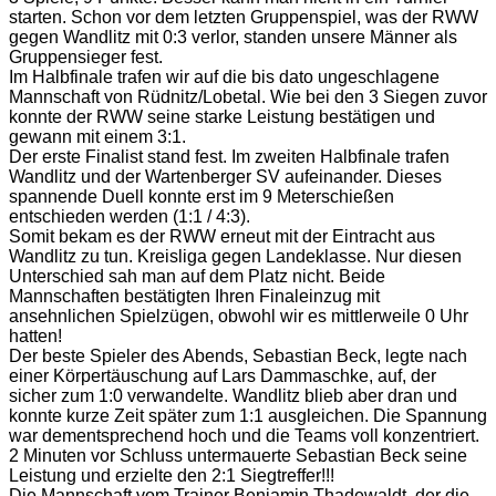
starten. Schon vor dem letzten Gruppenspiel, was der RWW
gegen Wandlitz mit 0:3 verlor, standen unsere Männer als
Gruppensieger fest.
Im Halbfinale trafen wir auf die bis dato ungeschlagene
Mannschaft von Rüdnitz/Lobetal. Wie bei den 3 Siegen zuvor
konnte der RWW seine starke Leistung bestätigen und
gewann mit einem 3:1.
Der erste Finalist stand fest. Im zweiten Halbfinale trafen
Wandlitz und der Wartenberger SV aufeinander. Dieses
spannende Duell konnte erst im 9 Meterschießen
entschieden werden (1:1 / 4:3).
Somit bekam es der RWW erneut mit der Eintracht aus
Wandlitz zu tun. Kreisliga gegen Landeklasse. Nur diesen
Unterschied sah man auf dem Platz nicht. Beide
Mannschaften bestätigten Ihren Finaleinzug mit
ansehnlichen Spielzügen, obwohl wir es mittlerweile 0 Uhr
hatten!
Der beste Spieler des Abends, Sebastian Beck, legte nach
einer Körpertäuschung auf Lars Dammaschke, auf, der
sicher zum 1:0 verwandelte. Wandlitz blieb aber dran und
konnte kurze Zeit später zum 1:1 ausgleichen. Die Spannung
war dementsprechend hoch und die Teams voll konzentriert.
2 Minuten vor Schluss untermauerte Sebastian Beck seine
Leistung und erzielte den 2:1 Siegtreffer!!!
Die Mannschaft vom Trainer Benjamin Thadewaldt, der die