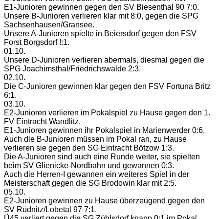
E1-Junioren gewinnen gegen den SV Biesenthal 90 7:0.
Unsere B-Junioren verlieren klar mit 8:0, gegen die SPG
Sachsenhausen/Gransee.
Unsere A-Junioren spielte in Beiersdorf gegen den FSV
Forst Borgsdorf !:1.
01.10.
Unsere D-Junioren verlieren abermals, diesmal gegen die
SPG Joachimsthal/Friedrichswalde 2:3.
02.10.
Die C-Junioren gewinnen klar gegen den FSV Fortuna Britz
6:1.
03.10.
E2-Junioren verlieren im Pokalspiel zu Hause gegen den 1.
FV Eintracht Wandlitz.
E1-Junioren gewinnen ihr Pokalspiel in Marienwerder 0:6.
Auch die B-Junioren müssen im Pokal ran, zu Hause
verlieren sie gegen den SG Eintracht Bötzow 1:3.
Die A-Junioren sind auch eine Runde weiter, sie spielten
beim SV Glienicke-Nordbahn und gewannen 0:3.
Auch die Herren-I gewannen ein weiteres Spiel in der
Meisterschaft gegen die SG Brodowin klar mit 2:5.
05.10.
E2-Junioren gewinnen zu Hause überzeugend gegen den
SV Rüdnitz/Lobetal 97 7:1.
Ü45 verliert gegen die SG Zühlsdorf knapp 0:1 im Pokal.