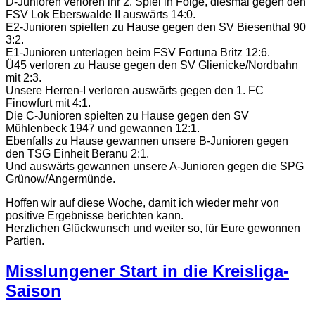
D-Junioren verloren ihr 2. Spiel in Folge, diesmal gegen den
FSV Lok Eberswalde II auswärts 14:0.
E2-Junioren spielten zu Hause gegen den SV Biesenthal 90
3:2.
E1-Junioren unterlagen beim FSV Fortuna Britz 12:6.
Ü45 verloren zu Hause gegen den SV Glienicke/Nordbahn
mit 2:3.
Unsere Herren-I verloren auswärts gegen den 1. FC
Finowfurt mit 4:1.
Die C-Junioren spielten zu Hause gegen den SV
Mühlenbeck 1947 und gewannen 12:1.
Ebenfalls zu Hause gewannen unsere B-Junioren gegen
den TSG Einheit Beranu 2:1.
Und auswärts gewannen unsere A-Junioren gegen die SPG
Grünow/Angermünde.
Hoffen wir auf diese Woche, damit ich wieder mehr von
positive Ergebnisse berichten kann.
Herzlichen Glückwunsch und weiter so, für Eure gewonnen
Partien.
Misslungener Start in die Kreisliga-
Saison