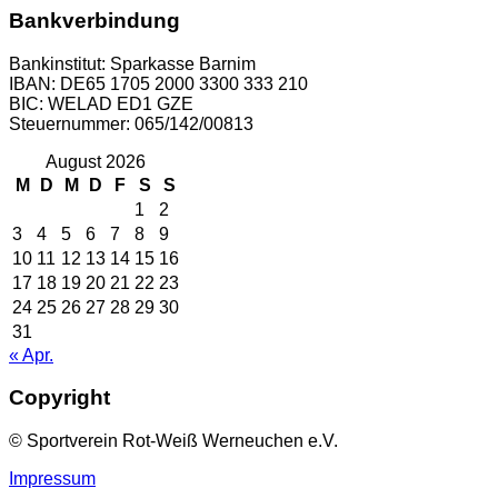
Bankverbindung
Bankinstitut: Sparkasse Barnim
IBAN: DE65 1705 2000 3300 333 210
BIC: WELAD ED1 GZE
Steuernummer: 065/142/00813
August 2026
M
D
M
D
F
S
S
1
2
3
4
5
6
7
8
9
10
11
12
13
14
15
16
17
18
19
20
21
22
23
24
25
26
27
28
29
30
31
« Apr.
Copyright
© Sportverein Rot-Weiß Werneuchen e.V.
Impressum