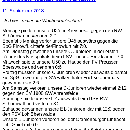
11. September 2018
Und wie immer die Wochenrückschau!
Montag spielten unsere Ü35 im Kreispokal gegen den RW
Schönow und verloren 2:7.
Ebenfalls Montag verlor unsere Ü45 auswärts gegen die
SpG Finow/Lichterfelde/Finowfurt mit 7:0.
Am Dienstag gewannen unsere C-Junioren in der ersten
Runde des Kreispokals beim FSV Fortuna Britz klar mit 7:0.
Mittwoch spielte unsere Ü50 zu Hause den FV Preussen
Eberswalde und verloren 0:6.
Freitag mussten unsere C-Junioren wieder auswärts diesmal
zur SpG Löwenberger SV/Falkenthaler Füchse abermals
gewannen sie 2:6.
Am Samstag verloren unsere D-Junioren wieder einmal 2:12
gegen den SV 1908 GW Ahrensfelde.
Sonntag spielte unsere E2 auswärts beim BSV RW
Schönow II und verloren 8:2.
Zuhause gewannen unsere E1-Junioren klar mit 12:0 gegen
den FSV Lok Eberswalde II.
Unsere B-Junioren verloren bei der Oranienburger Eintracht
II ihr Spiel mit 6:0.
Auch unsere A-Junioren verloren leider ihr Spiel zu Hause,