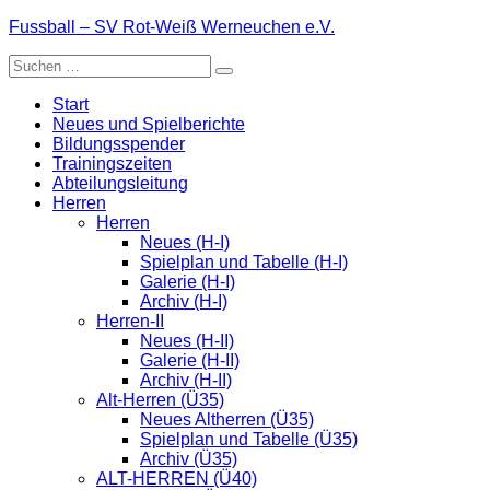
Zum
Fussball – SV Rot-Weiß Werneuchen e.V.
Inhalt
Suche
springen
nach:
Start
Neues und Spielberichte
Bildungsspender
Trainingszeiten
Abteilungsleitung
Herren
Herren
Neues (H-I)
Spielplan und Tabelle (H-I)
Galerie (H-I)
Archiv (H-I)
Herren-II
Neues (H-II)
Galerie (H-II)
Archiv (H-II)
Alt-Herren (Ü35)
Neues Altherren (Ü35)
Spielplan und Tabelle (Ü35)
Archiv (Ü35)
ALT-HERREN (Ü40)