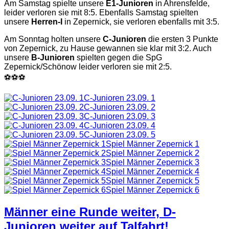
Am Samstag spielte unsere
E1-Junioren
in Ahrensfelde,
leider verloren sie mit 8:5. Ebenfalls Samstag spielten
unsere
Herren-I
in Zepernick, sie verloren ebenfalls mit 3:5.
Am Sonntag holten unsere
C-Junioren
die ersten 3 Punkte
von Zepernick, zu Hause gewannen sie klar mit 3:2. Auch
unsere
B-Junioren
spielten gegen die SpG
Zepernick/Schönow leider verloren sie mit 2:5.
⚽⚽⚽
C-Junioren 23.09. 1
C-Junioren 23.09. 2
C-Junioren 23.09. 3
C-Junioren 23.09. 4
C-Junioren 23.09. 5
Spiel Männer Zepernick 1
Spiel Männer Zepernick 2
Spiel Männer Zepernick 3
Spiel Männer Zepernick 4
Spiel Männer Zepernick 5
Spiel Männer Zepernick 6
Männer eine Runde weiter, D-
Junioren weiter auf Talfahrt!