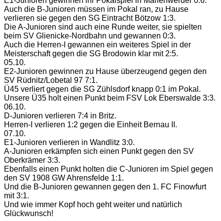
E1-Junioren gewinnen ihr Pokalspiel in Marienwerder 0:6.
Auch die B-Junioren müssen im Pokal ran, zu Hause
verlieren sie gegen den SG Eintracht Bötzow 1:3.
Die A-Junioren sind auch eine Runde weiter, sie spielten
beim SV Glienicke-Nordbahn und gewannen 0:3.
Auch die Herren-I gewannen ein weiteres Spiel in der
Meisterschaft gegen die SG Brodowin klar mit 2:5.
05.10.
E2-Junioren gewinnen zu Hause überzeugend gegen den
SV Rüdnitz/Lobetal 97 7:1.
Ü45 verliert gegen die SG Zühlsdorf knapp 0:1 im Pokal.
Unsere Ü35 holt einen Punkt beim FSV Lok Eberswalde 3:3.
06.10.
D-Junioren verlieren 7:4 in Britz.
Herren-I verlieren 1:2 gegen die Einheit Bernau II.
07.10.
E1-Junioren verlieren in Wandlitz 3:0.
A-Junioren erkämpfen sich einen Punkt gegen den SV
Oberkrämer 3:3.
Ebenfalls einen Punkt holten die C-Junioren im Spiel gegen
den SV 1908 GW Ahrensfelde 1:1.
Und die B-Junioren gewannen gegen den 1. FC Finowfurt
mit 3:1.
Und wie immer Kopf hoch geht weiter und natürlich
Glückwunsch!