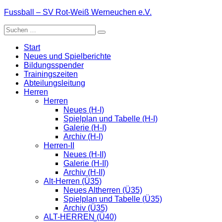
Zum
Fussball – SV Rot-Weiß Werneuchen e.V.
Inhalt
Suche
springen
nach:
Start
Neues und Spielberichte
Bildungsspender
Trainingszeiten
Abteilungsleitung
Herren
Herren
Neues (H-I)
Spielplan und Tabelle (H-I)
Galerie (H-I)
Archiv (H-I)
Herren-II
Neues (H-II)
Galerie (H-II)
Archiv (H-II)
Alt-Herren (Ü35)
Neues Altherren (Ü35)
Spielplan und Tabelle (Ü35)
Archiv (Ü35)
ALT-HERREN (Ü40)