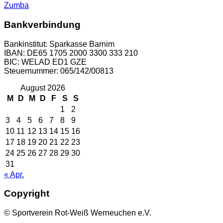
Zumba
Bankverbindung
Bankinstitut: Sparkasse Barnim
IBAN: DE65 1705 2000 3300 333 210
BIC: WELAD ED1 GZE
Steuernummer: 065/142/00813
August 2026
M
D
M
D
F
S
S
1
2
3
4
5
6
7
8
9
10
11
12
13
14
15
16
17
18
19
20
21
22
23
24
25
26
27
28
29
30
31
« Apr.
Copyright
© Sportverein Rot-Weiß Werneuchen e.V.