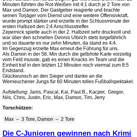
Minuten führten die Rot-Weißen mit 4:1 durch je 2 Tore von
Max und Damon. Der Gastgeber reagierte und brachte
seinen Torjäger vom Dienst und eine weitere Offensivkraft,
wurde prompt stärker und erzielte in der Schlussminute der
ersten Halbzeit den 2:4 Anschlusstreffer.
Zepernick spielte auch in der 2. Halbzeit sehr druckvoll und
war über den schnellen Dennis Ulbrich stets torgefährlich
und so dauerte es nur zehn Minuten, da stand es 4:4.
Im Gegenzug erzielte Max erneut die Führung für uns.
Als Damon in der 58. Min durch die gelb/rote Karte vorzeitig
vom Feld musste, gab es einen Knacks im Team und die
Einheit traf in den letzten 12 Minuten noch viermal zum 8:5
Endstand.
Glückwunsch an den Sieger und danke an die
Werneuchener Jungs für 60 Minuten tolles Fußballspektakel.
Aufstellung: Janis, Pascal, Kai, Paul B., Kacper, Gregor,
Nils, Chris, Justin, Eric, Max, Damon, Tim, Jerry
Torschützen:
Max – 3 Tore, Damon – 2 Tore
Die C-Junioren gewinnen nach Krimi