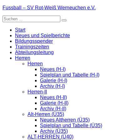
Zum
Fussball – SV Rot-Weiß Werneuchen e.V.
Inhalt
Suche
springen
nach:
Start
Neues und Spielberichte
Bildungsspender
Trainingszeiten
Abteilungsleitung
Herren
Herren
Neues (H-I)
Spielplan und Tabelle (H-I)
Galerie (H-I)
Archiv (H-I)
Herren-II
Neues (H-II)
Galerie (H-II)
Archiv (H-II)
Alt-Herren (Ü35)
Neues Altherren (Ü35)
Spielplan und Tabelle (Ü35)
Archiv (Ü35)
ALT-HERREN (Ü40)