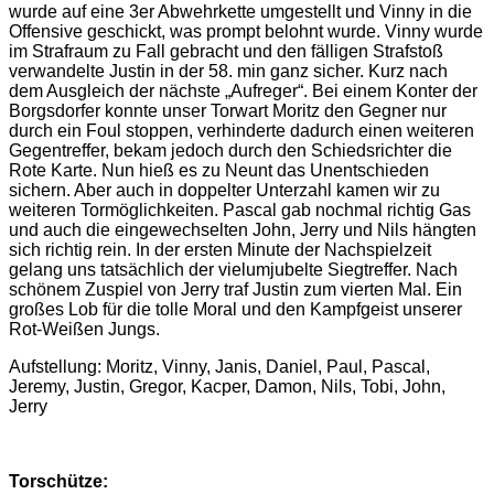
wurde auf eine 3er Abwehrkette umgestellt und Vinny in die
Offensive geschickt, was prompt belohnt wurde. Vinny wurde
im Strafraum zu Fall gebracht und den fälligen Strafstoß
verwandelte Justin in der 58. min ganz sicher. Kurz nach
dem Ausgleich der nächste „Aufreger“. Bei einem Konter der
Borgsdorfer konnte unser Torwart Moritz den Gegner nur
durch ein Foul stoppen, verhinderte dadurch einen weiteren
Gegentreffer, bekam jedoch durch den Schiedsrichter die
Rote Karte. Nun hieß es zu Neunt das Unentschieden
sichern. Aber auch in doppelter Unterzahl kamen wir zu
weiteren Tormöglichkeiten. Pascal gab nochmal richtig Gas
und auch die eingewechselten John, Jerry und Nils hängten
sich richtig rein. In der ersten Minute der Nachspielzeit
gelang uns tatsächlich der vielumjubelte Siegtreffer. Nach
schönem Zuspiel von Jerry traf Justin zum vierten Mal. Ein
großes Lob für die tolle Moral und den Kampfgeist unserer
Rot-Weißen Jungs.
Aufstellung: Moritz, Vinny, Janis, Daniel, Paul, Pascal,
Jeremy, Justin, Gregor, Kacper, Damon, Nils, Tobi, John,
Jerry
Torschütze: