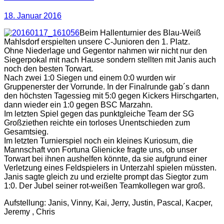
18. Januar 2016
Beim Hallenturnier des Blau-Weiß
Mahlsdorf erspielten unsere C-Junioren den 1. Platz.
Ohne Niederlage und Gegentor nahmen wir nicht nur den
Siegerpokal mit nach Hause sondern stellten mit Janis auch
noch den besten Torwart.
Nach zwei 1:0 Siegen und einem 0:0 wurden wir
Gruppenerster der Vorrunde. In der Finalrunde gab´s dann
den höchsten Tagessieg mit 5:0 gegen Kickers Hirschgarten,
dann wieder ein 1:0 gegen BSC Marzahn.
Im letzten Spiel gegen das punktgleiche Team der SG
Großziethen reichte ein torloses Unentschieden zum
Gesamtsieg.
Im letzten Turnierspiel noch ein kleines Kuriosum, die
Mannschaft von Fortuna Glienicke fragte uns, ob unser
Torwart bei ihnen aushelfen könnte, da sie aufgrund einer
Verletzung eines Feldspielers in Unterzahl spielen müssten.
Janis sagte gleich zu und erzielte prompt das Siegtor zum
1:0. Der Jubel seiner rot-weißen Teamkollegen war groß.
Aufstellung: Janis, Vinny, Kai, Jerry, Justin, Pascal, Kacper,
Jeremy , Chris