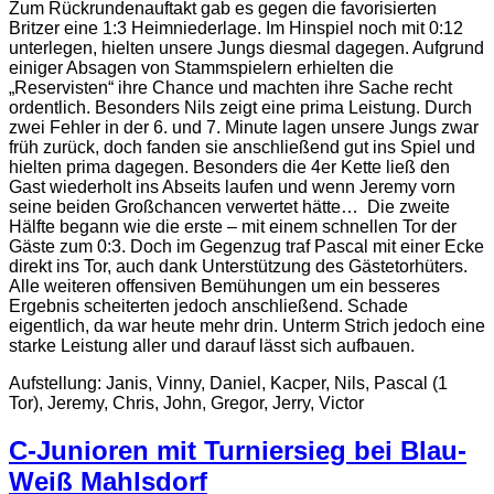
Zum Rückrundenauftakt gab es gegen die favorisierten
Britzer eine 1:3 Heimniederlage. Im Hinspiel noch mit 0:12
unterlegen, hielten unsere Jungs diesmal dagegen. Aufgrund
einiger Absagen von Stammspielern erhielten die
„Reservisten“ ihre Chance und machten ihre Sache recht
ordentlich. Besonders Nils zeigt eine prima Leistung. Durch
zwei Fehler in der 6. und 7. Minute lagen unsere Jungs zwar
früh zurück, doch fanden sie anschließend gut ins Spiel und
hielten prima dagegen. Besonders die 4er Kette ließ den
Gast wiederholt ins Abseits laufen und wenn Jeremy vorn
seine beiden Großchancen verwertet hätte… Die zweite
Hälfte begann wie die erste – mit einem schnellen Tor der
Gäste zum 0:3. Doch im Gegenzug traf Pascal mit einer Ecke
direkt ins Tor, auch dank Unterstützung des Gästetorhüters.
Alle weiteren offensiven Bemühungen um ein besseres
Ergebnis scheiterten jedoch anschließend. Schade
eigentlich, da war heute mehr drin. Unterm Strich jedoch eine
starke Leistung aller und darauf lässt sich aufbauen.
Aufstellung: Janis, Vinny, Daniel, Kacper, Nils, Pascal (1
Tor), Jeremy, Chris, John, Gregor, Jerry, Victor
C-Junioren mit Turniersieg bei Blau-
Weiß Mahlsdorf